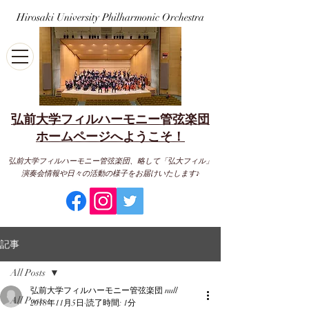
Hirosaki University Philharmonic Orchestra
弘前大学フィルハーモニー管弦楽団
​ホームページへようこそ！
弘前大学フィルハーモニー管弦楽団、略して「弘大フィル」
演奏会情報や日々の活動の様子をお届けいたします♪
記事
All Posts
弘前大学フィルハーモニー管弦楽団 null
All Posts
2018年11月5日
読了時間: 1分