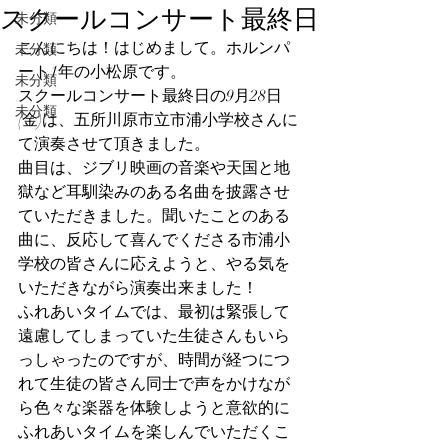
スクールコンサート最終日
未分類
こんにちは！はじめまして。ホルンパ
未分類
ート1年の小松原です。
未分類
スクールコンサート最終日の9月28日
未分類
(金)は、五所川原市立市浦小学校さんに
て演奏させて頂きました。
曲目は、ジブリ映画の音楽や天国と地
獄など耳馴染みのある名曲を披露させ
ていただきました。聞いたことのある
曲に、反応して喜んでくださる市浦小
学校の皆さんに応えようと、やる気を
いただきながら演奏出来ました！
ふれあいタイムでは、最初は緊張して
遠慮してしまっていた生徒さんもいら
っしゃったのですが、時間が経つにつ
れて生徒の皆さん同士で声をかけなが
ら色々な楽器を体験しようと意欲的に
ふれあいタイムを楽しんでいただくこ