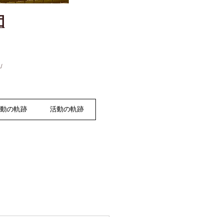
団
」
活動の軌跡
活動の軌跡