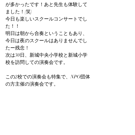
が多かったです！あと先生も体験して
ました！(笑)
今日も楽しいスクールコンサートでし
た！！
明日は朝から合奏ということもあり、
今日は夜のスクールはありませんでし
たー残念！
次は30日、新城中央小学校と新城小学
校を訪問しての演奏会です。
この2校での演奏会も特集で、NPO団体
の方主催の演奏会です。
「生きる」「3枚のおふだ」「あんず林
のどろぼう」など、子供たちや元アナ
ウンサーの方の朗読のバックミュージ
ックも担当します。
今回のためだけに書き下ろした曲の作