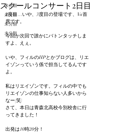
スクールコンサート2日目
未分類
2度目…いや、3度目の登場です、Va首
未分類
席です。
未分類
未分類
今回か次回で誰かにバトンタッチしま
すよ、えぇ。
いや、フィルのHPとかブログは、リエ
イゾンっていう係で担当してるんです
よ。
私はリエイゾンです。フィルの中でも
リエイゾンの仕事知らない人多いから
なー(笑)
さて、本日は青森北高校今別校舎に行
ってきました！
出発は10時20分！