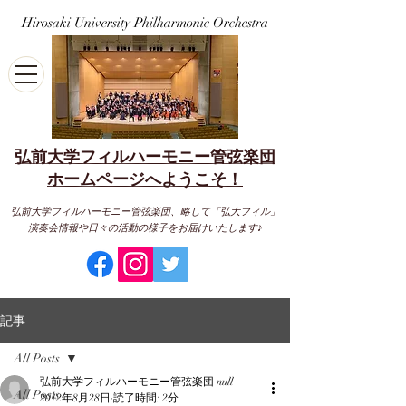
Hirosaki University Philharmonic Orchestra
弘前大学フィルハーモニー管弦楽団
​ホームページへようこそ！
弘前大学フィルハーモニー管弦楽団、略して「弘大フィル」
演奏会情報や日々の活動の様子をお届けいたします♪
記事
All Posts
弘前大学フィルハーモニー管弦楽団 null
All Posts
2012年8月28日
読了時間: 2分