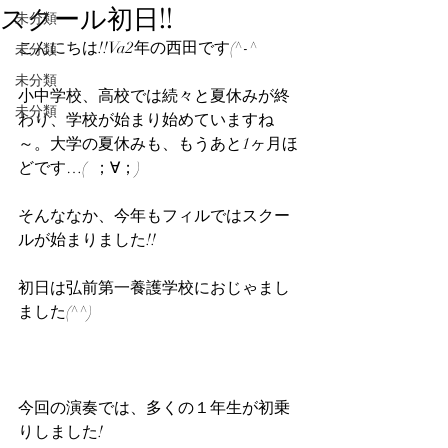
スクール初日!!
未分類
こんにちは!!Va2年の西田です(^-^ゞ
未分類
未分類
小中学校、高校では続々と夏休みが終
未分類
わり、学校が始まり始めていますね
～。大学の夏休みも、もうあと1ヶ月ほ
どです…(  ；∀；)
そんななか、今年もフィルではスクー
ルが始まりました!!
初日は弘前第一養護学校におじゃまし
ました(^^)
今回の演奏では、多くの１年生が初乗
りしました!