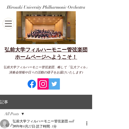
Hirosaki University Philharmonic Orchestra
弘前大学フィルハーモニー管弦楽団
​ホームページへようこそ！
弘前大学フィルハーモニー管弦楽団、略して「弘大フィル」
演奏会情報や日々の活動の様子をお届けいたします♪
記事
All Posts
弘前大学フィルハーモニー管弦楽団 null
All Posts
2014年8月27日
読了時間: 1分