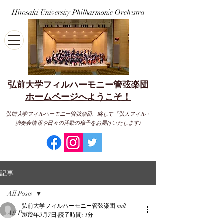
Hirosaki University Philharmonic Orchestra
弘前大学フィルハーモニー管弦楽団
​ホームページへようこそ！
弘前大学フィルハーモニー管弦楽団、略して「弘大フィル」
演奏会情報や日々の活動の様子をお届けいたします♪
記事
All Posts
弘前大学フィルハーモニー管弦楽団 null
All Posts
2012年9月7日
読了時間: 1分