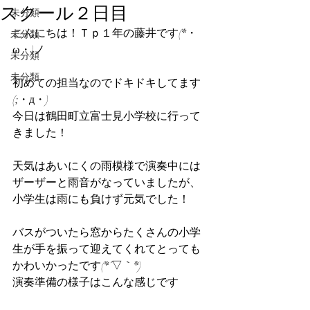
スクール２日目
未分類
こんにちは！Ｔｐ１年の藤井です(*・
未分類
ω・)ノ
未分類
未分類
初めての担当なのでドキドキしてます
(;・д・)
今日は鶴田町立富士見小学校に行って
きました！
天気はあいにくの雨模様で演奏中には
ザーザーと雨音がなっていましたが、
小学生は雨にも負けず元気でした！
バスがついたら窓からたくさんの小学
生が手を振って迎えてくれてとっても
かわいかったです(*´▽｀*)
演奏準備の様子はこんな感じです