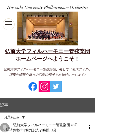
Hirosaki University Philharmonic Orchestra
弘前大学フィルハーモニー管弦楽団
​ホームページへようこそ！
弘前大学フィルハーモニー管弦楽団、略して「弘大フィル」
演奏会情報や日々の活動の様子をお届けいたします♪
記事
All Posts
弘前大学フィルハーモニー管弦楽団 null
All Posts
2013年9月2日
読了時間: 1分