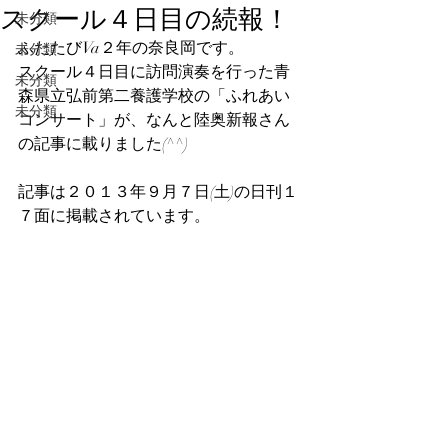
スクール４日目の続報！
未分類
ふたたびVa２年の奈良岡です。
未分類
スクール４日目に訪問演奏を行った青
未分類
森県立弘前第二養護学校の「ふれあい
未分類
コンサート」が、なんと陸奥新報さん
の記事に載りました(^^)
記事は２０１３年９月７日(土)の日刊１
７面に掲載されています。