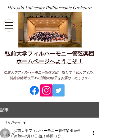
Hirosaki University Philharmonic Orchestra
弘前大学フィルハーモニー管弦楽団
​ホームページへようこそ！
弘前大学フィルハーモニー管弦楽団、略して「弘大フィル」
演奏会情報や日々の活動の様子をお届けいたします♪
記事
All Posts
弘前大学フィルハーモニー管弦楽団 null
All Posts
2013年9月11日
読了時間: 1分