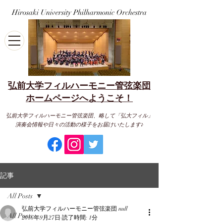
Hirosaki University Philharmonic Orchestra
弘前大学フィルハーモニー管弦楽団
​ホームページへようこそ！
弘前大学フィルハーモニー管弦楽団、略して「弘大フィル」
演奏会情報や日々の活動の様子をお届けいたします♪
記事
All Posts
弘前大学フィルハーモニー管弦楽団 null
All Posts
2016年9月27日
読了時間: 1分