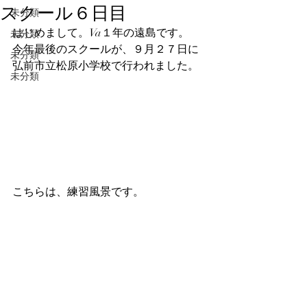
スクール６日目
未分類
はじめまして。Va１年の遠島です。
未分類
今年最後のスクールが、９月２７日に
未分類
弘前市立松原小学校で行われました。
未分類
こちらは、練習風景です。