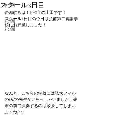
スクール3日目
未分類
こんにちは！Vn2年の上田です！
未分類
スクール3日目の今日は弘前第二養護学
未分類
校にお邪魔しました！
未分類
なんと、こちらの学校には弘大フィル
のOBの先生がいらっしゃいました！先
輩の前で演奏するのは緊張してしまい
ますね(･･;)