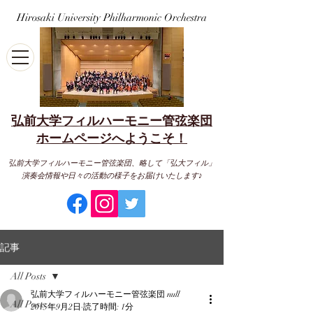
Hirosaki University Philharmonic Orchestra
弘前大学フィルハーモニー管弦楽団
​ホームページへようこそ！
弘前大学フィルハーモニー管弦楽団、略して「弘大フィル」
演奏会情報や日々の活動の様子をお届けいたします♪
記事
All Posts
弘前大学フィルハーモニー管弦楽団 null
All Posts
2015年9月2日
読了時間: 1分