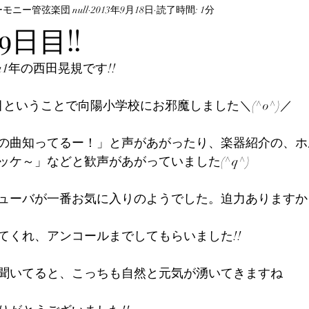
ニー管弦楽団 null
2013年9月18日
読了時間: 1分
日目!!
a1年の西田晃規です!!
ということで向陽小学校にお邪魔しました＼(^o^)／
の曲知ってるー！」と声があがったり、楽器紹介の、ホ
ケ～」などと歓声があがっていました(^q^)
ューバが一番お気に入りのようでした。迫力ありますからね
てくれ、アンコールまでしてもらいました!!
聞いてると、こっちも自然と元気が湧いてきますね