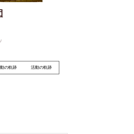
団
」
活動の軌跡
活動の軌跡