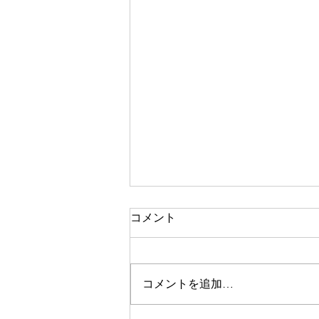
スクールコンサート最終日
コメント
こんにちは！はじめまして。ホル
ンパート1年の小松原です。 スク
ールコンサート最終日の9月28日
コメントを追加…
(金)は、五所川原市立市浦小学校
さんにて演奏させて頂きました。