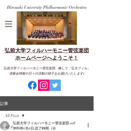
Hirosaki University Philharmonic Orchestra
弘前大学フィルハーモニー管弦楽団
​ホームページへようこそ！
弘前大学フィルハーモニー管弦楽団、略して「弘大フィル」
演奏会情報や日々の活動の様子をお届けいたします♪
記事
All Posts
弘前大学フィルハーモニー管弦楽団 null
All Posts
2010年6月6日
読了時間: 1分