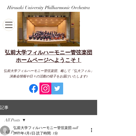
Hirosaki University Philharmonic Orchestra
弘前大学フィルハーモニー管弦楽団
​ホームページへようこそ！
弘前大学フィルハーモニー管弦楽団、略して「弘大フィル」
演奏会情報や日々の活動の様子をお届けいたします♪
記事
All Posts
弘前大学フィルハーモニー管弦楽団 null
All Posts
2013年4月4日
読了時間: 1分