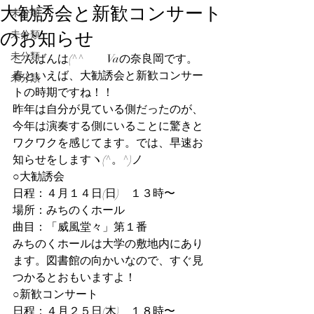
大勧誘会と新歓コンサート
未分類
のお知らせ
未分類
未分類
こんばんは(^^ゞ　Vaの奈良岡です。
春といえば、大勧誘会と新歓コンサー
未分類
トの時期ですね！！
昨年は自分が見ている側だったのが、
今年は演奏する側にいることに驚きと
ワクワクを感じてます。では、早速お
知らせをしますヽ(^。^)ノ
○大勧誘会
日程：４月１４日(日)　１３時〜
場所：みちのくホール
曲目：「威風堂々」第１番
みちのくホールは大学の敷地内にあり
ます。図書館の向かいなので、すぐ見
つかるとおもいますよ！
○新歓コンサート
日程：４月２５日(木)　１８時〜