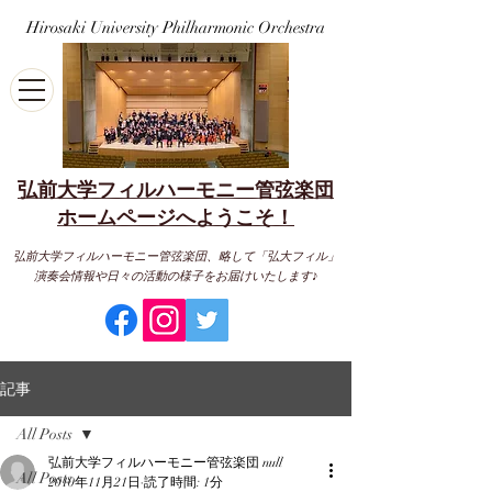
Hirosaki University Philharmonic Orchestra
弘前大学フィルハーモニー管弦楽団
​ホームページへようこそ！
弘前大学フィルハーモニー管弦楽団、略して「弘大フィル」
演奏会情報や日々の活動の様子をお届けいたします♪
記事
All Posts
弘前大学フィルハーモニー管弦楽団 null
All Posts
2010年11月21日
読了時間: 1分