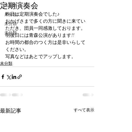
定期演奏会
未分類
昨日は定期演奏会でした♪
未分類
おかげさまで多くの方に聞きに来てい
未分類
ただき、団員一同感激しております。
未分類
明後日には青森公演があります!!
お時間の都合のつく方は是非いらして
ください。
写真などはあとでアップします。
未分類
最新記事
すべて表示