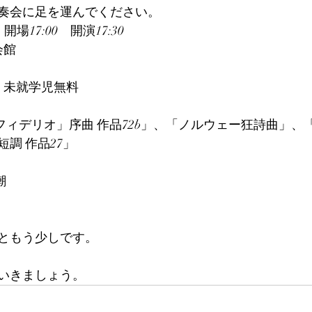
演奏会に足を運んでください。
　開場17:00　開演17:30
会館
0　未就学児無料
短調 作品27」
潮
ともう少しです。
いきましょう。