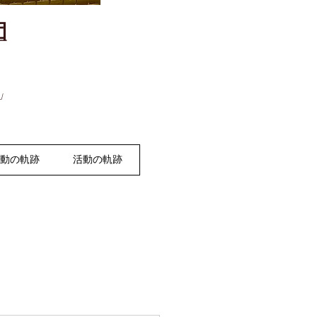
団
」
活動の軌跡
活動の軌跡