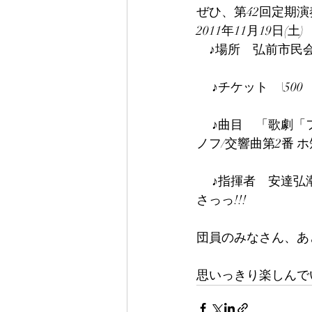
ぜひ、第42回定期
2011年11月19日(土)
　♪場所　弘前市民
 　♪チケット　\50
 　♪曲目　「歌劇「フィデリオ」序曲 作品72b」、「ノルウェー狂詩曲」、「S.V.ラフマニ
ノフ/交響曲第2番 ホ
 　♪指揮者　安達弘
さっっ!!!
団員のみなさん、あ
思いっきり楽しんで