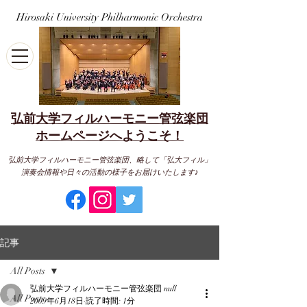
Hirosaki University Philharmonic Orchestra
弘前大学フィルハーモニー管弦楽団
​ホームページへようこそ！
弘前大学フィルハーモニー管弦楽団、略して「弘大フィル」
演奏会情報や日々の活動の様子をお届けいたします♪
記事
All Posts
弘前大学フィルハーモニー管弦楽団 null
All Posts
2009年6月18日
読了時間: 1分