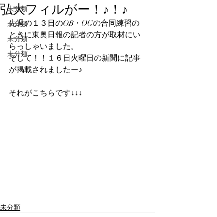
弘大フィルがー！♪！♪
未分類
先週の１３日のOB・OGの合同練習の
未分類
ときに東奥日報の記者の方が取材にい
未分類
らっしゃいました。
未分類
そして！！１６日火曜日の新聞に記事
が掲載されましたー♪
それがこちらです↓↓↓
未分類