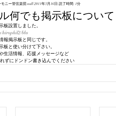
ニー管弦楽団 null
2011年3月16日
読了時間: 1分
ル何でも掲示板について
示板設置しました。
m/hirophil2/bbs
情報掲示板と同じです。
示板と使い分けて下さい。
や生活情報、応援メッセージなど
慮されずにドンドン書き込んでください