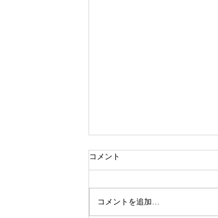
スクールコンサート最終日
コメント
こんにちは！はじめまして。ホル
ンパート1年の小松原です。 スク
ールコンサート最終日の9月28日
コメントを追加…
(金)は、五所川原市立市浦小学校