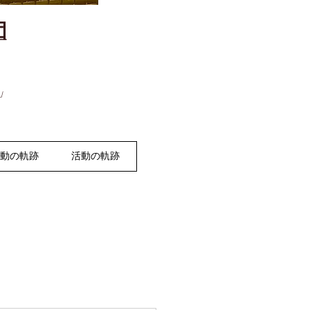
団
」
活動の軌跡
活動の軌跡