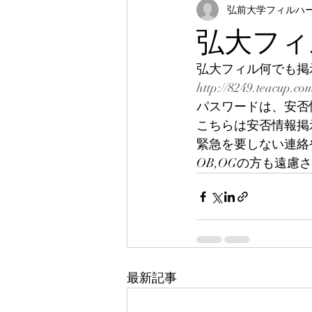
弘前大学フィルハーモ
弘大フィ
弘大フィル何でも掲
http://8249.teacup.co
パスワードは、安否
こちらは安否情報掲
緊急を要しない連絡
OB,OGの方も遠
最新記事