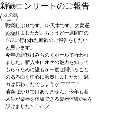
新歓コンサートのご報告
未分類
(^_^)
未分類
未分類
お久しぶりです。Va天木です。大変遅
くなりましたが、ちょうど一週間前の
未分類
4/17に行われた新歓のご報告をしたい
と思います。
今年の新歓はみちのくホールで行われ
ました。新入生にオケの魅力を知って
もらうために誰もが一度は聞いたこと
のある曲を中心に演奏しましたが、魅
力は伝わったでしょうか(￣▽￣)?
演奏ばかりではありません。今年も新
入生が楽器を体験できる楽器体験timeを
設けました＼(^o^)／