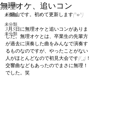
無理オケ、追いコン
未分類
Fl畑山です。初めて更新します(^o^)
未分類
未分類
3月5日に無理オケと追いコンがありま
未分類
した。無理オケとは、卒業生の先輩方
が過去に演奏した曲をみんなで演奏す
るものなのですが、やったことがない
人がほとんどなので初見大会です(/_;)！
交響曲などもあったのでまさに無理！
でした。笑