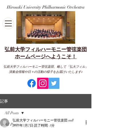
Hirosaki University Philharmonic Orchestra
弘前大学フィルハーモニー管弦楽団
​ホームページへようこそ！
弘前大学フィルハーモニー管弦楽団、略して「弘大フィル」
演奏会情報や日々の活動の様子をお届けいたします♪
記事
All Posts
弘前大学フィルハーモニー管弦楽団 null
All Posts
2013年3月7日
読了時間: 1分