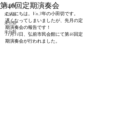
第46回定期演奏会
未分類
こんにちは。Vn.3年の小田切です。
未分類
遅くなってしまいましたが、先月の定
未分類
期演奏会の報告です！
未分類
11月14日、弘前市民会館にて第46回定
期演奏会が行われました。