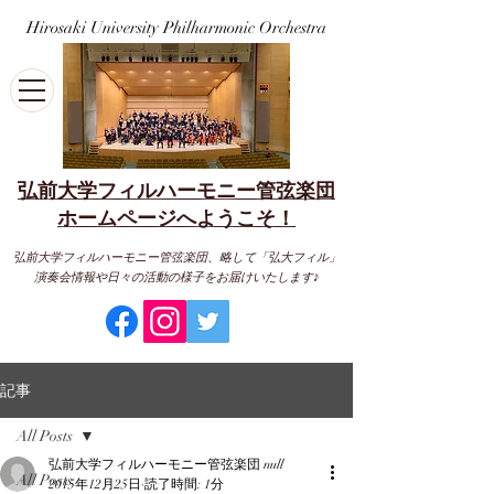
Hirosaki University Philharmonic Orchestra
弘前大学フィルハーモニー管弦楽団
​ホームページへようこそ！
弘前大学フィルハーモニー管弦楽団、略して「弘大フィル」
演奏会情報や日々の活動の様子をお届けいたします♪
記事
All Posts
弘前大学フィルハーモニー管弦楽団 null
All Posts
2015年12月25日
読了時間: 1分