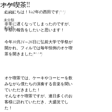
オケ喫茶!!
未分類
こんにちは！Va2年の西田です(^^)
未分類
未分類
非常に遅くなってしまったのですが、
未分類
学祭の報告をしたいと思います！
今年10月24～26日に弘前大学で学祭が
開かれ、フィルでは毎年恒例のオケ喫
茶を開きました(*^^*)
オケ喫茶では、ケーキやコーヒーを飲
みながら僕たちの演奏する音楽を聞い
ていただきました！
そんなオケ喫茶ですが、連日多くのお
客様に訪れていただき、大盛況でし
た！