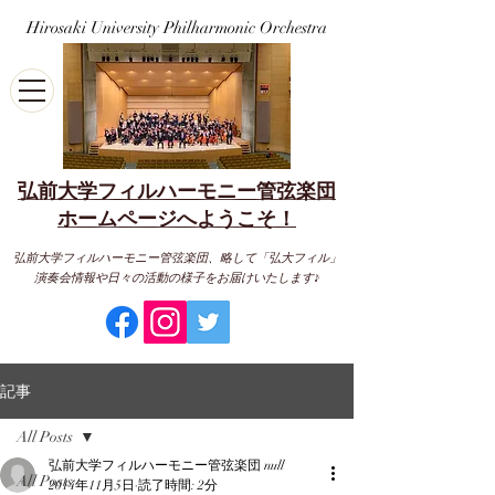
Hirosaki University Philharmonic Orchestra
弘前大学フィルハーモニー管弦楽団
​ホームページへようこそ！
弘前大学フィルハーモニー管弦楽団、略して「弘大フィル」
演奏会情報や日々の活動の様子をお届けいたします♪
記事
All Posts
弘前大学フィルハーモニー管弦楽団 null
All Posts
2014年11月5日
読了時間: 2分