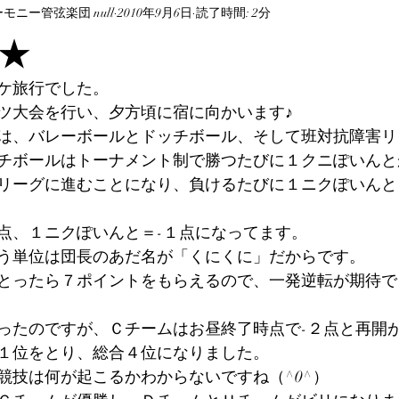
ニー管弦楽団 null
2010年9月6日
読了時間: 2分
★
ケ旅行でした。
ツ大会を行い、夕方頃に宿に向かいます♪
は、バレーボールとドッチボール、そして班対抗障害リ
チボールはトーナメント制で勝つたびに１クニぽいんと
リーグに進むことになり、負けるたびに１ニクぽいんと
点、１ニクぽいんと＝-１点になってます。
う単位は団長のあだ名が「くにくに」だからです。
とったら７ポイントをもらえるので、一発逆転が期待で
ったのですが、Ｃチームはお昼終了時点で-２点と再開
１位をとり、総合４位になりました。
競技は何が起こるかわからないですね（^0^）