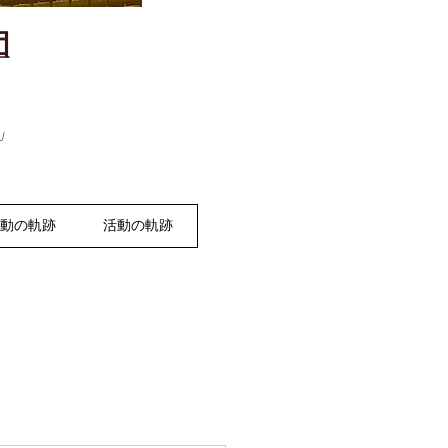
団
」
活動の軌跡
活動の軌跡