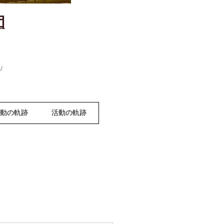
団
」
活動の軌跡
活動の軌跡