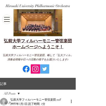
Hirosaki University Philharmonic Orchestra
弘前大学フィルハーモニー管弦楽団
​ホームページへようこそ！
弘前大学フィルハーモニー管弦楽団、略して「弘大フィル」
演奏会情報や日々の活動の様子をお届けいたします♪
記事
All Posts
弘前大学フィルハーモニー管弦楽団 null
All Posts
2017年3月5日
読了時間: 1分