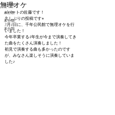
無理オケ
未分類
clパートの佐藤です！
未分類
久しぶりの投稿です⭐︎
未分類
3月4日に、千年公民館で無理オケを行
未分類
いました！
今年卒業する4年生が今まで演奏してき
た曲をたくさん演奏しました！
初見で演奏する曲も多かったのです
が、みなさん楽しそうに演奏していま
した♪