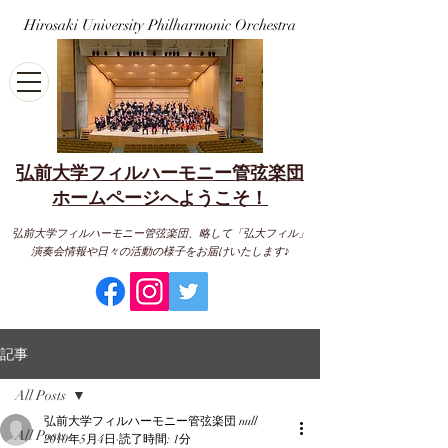
Hirosaki University Philharmonic Orchestra
弘前大学フィルハーモニー管弦楽団
​ホームページへようこそ！
弘前大学フィルハーモニー管弦楽団、略して「弘大フィル」
演奏会情報や日々の活動の様子をお届けいたします♪
記事
All Posts
弘前大学フィルハーモニー管弦楽団 null
All Posts
2010年5月4日
読了時間: 1分