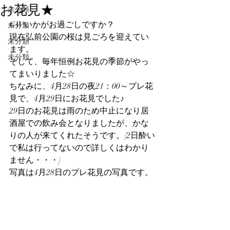
お花見★
未分類
GWいかがお過ごしですか？
未分類
現在弘前公園の桜は見ごろを迎えてい
未分類
ます。
未分類
そして、毎年恒例お花見の季節がやっ
てまいりました☆
ちなみに、4月28日の夜21：00～プレ花
見で、4月29日にお花見でした♪
29日のお花見は雨のため中止になり居
酒屋での飲み会となりましたが、かな
りの人が来てくれたそうです。(2日酔い
で私は行ってないので詳しくはわかり
ません・・・)
写真は4月28日のプレ花見の写真です。