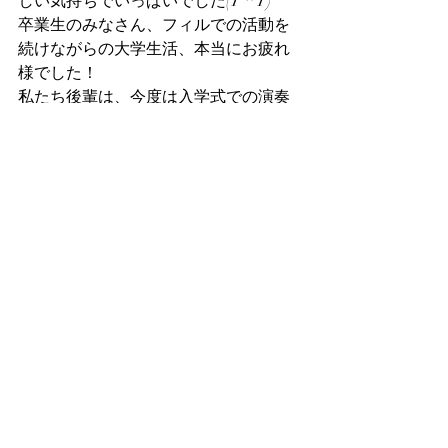
しい気持ちでいっぱいでした(T ^ T)
卒業生のみなさん、フィルでの活動を
続けながらの大学生活、本当にお疲れ
様でした！
私たち後輩は、今度は入学式での演奏
に向けて練習していきます。先輩方が
いらっしゃった卒業式での演奏に負け
ないように、頑張っていきます！
最新記事
すべて表示