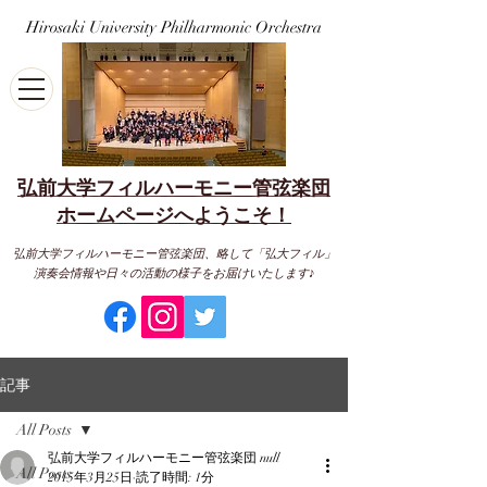
Hirosaki University Philharmonic Orchestra
弘前大学フィルハーモニー管弦楽団
​ホームページへようこそ！
弘前大学フィルハーモニー管弦楽団、略して「弘大フィル」
演奏会情報や日々の活動の様子をお届けいたします♪
記事
All Posts
弘前大学フィルハーモニー管弦楽団 null
All Posts
2015年3月25日
読了時間: 1分