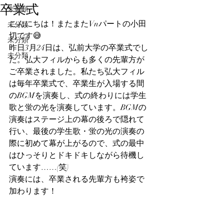
卒業式
未分類
こんにちは！またまたVnパートの小田
未分類
切です😅
未分類
昨日3月24日は、弘前大学の卒業式でし
未分類
た。弘大フィルからも多くの先輩方が
ご卒業されました。私たち弘大フィル
は毎年卒業式で、卒業生が入場する間
のBGMを演奏し、式の終わりには学生
歌と蛍の光を演奏しています。BGMの
演奏はステージ上の幕の後ろで隠れて
行い、最後の学生歌・蛍の光の演奏の
際に初めて幕が上がるので、式の最中
はひっそりとドキドキしながら待機し
ています……(笑)
演奏には、卒業される先輩方も袴姿で
加わります！