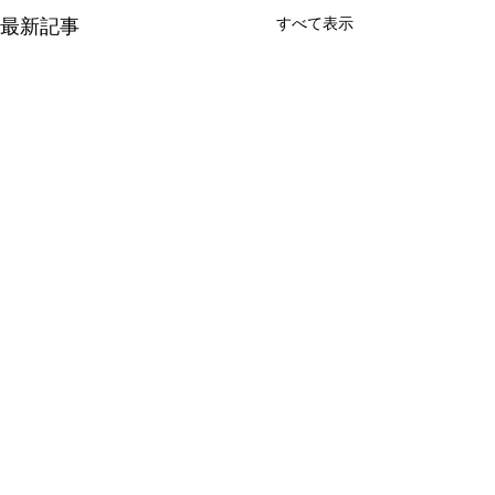
最新記事
すべて表示
コメント
決起飲み☆