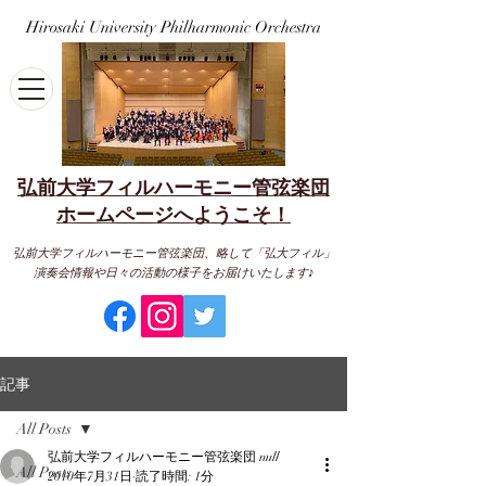
Hirosaki University Philharmonic Orchestra
弘前大学フィルハーモニー管弦楽団
​ホームページへようこそ！
弘前大学フィルハーモニー管弦楽団、略して「弘大フィル」
演奏会情報や日々の活動の様子をお届けいたします♪
記事
All Posts
弘前大学フィルハーモニー管弦楽団 null
All Posts
2010年7月31日
読了時間: 1分