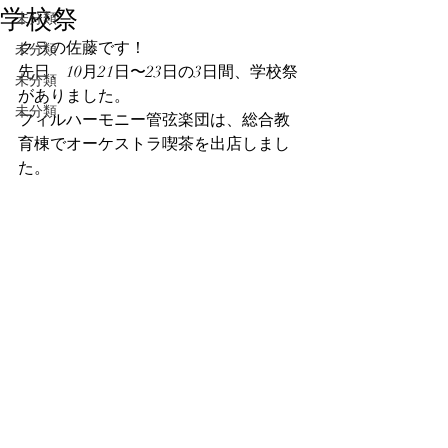
学校祭
未分類
クラの佐藤です！
未分類
先日、10月21日〜23日の3日間、学校祭
未分類
がありました。
未分類
フィルハーモニー管弦楽団は、総合教
育棟でオーケストラ喫茶を出店しまし
た。