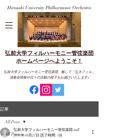
Hirosaki University Philharmonic Orchestra
弘前大学フィルハーモニー管弦楽団
​ホームページへようこそ！
弘前大学フィルハーモニー管弦楽団、略して「弘大フィル」
演奏会情報や日々の活動の様子をお届けいたします♪
記事
All Posts
弘前大学フィルハーモニー管弦楽団 null
All Posts
2016年10月27日
読了時間: 1分