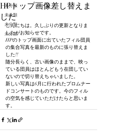
HPトップ画像差し替えま
未分類
した
未分類
未分類
こんにちは。久しぶりの更新となりま
したがお知らせです。
未分類
HPのトップ画面に出ていたフィル団員
の集合写真を最新のものに張り替えま
した!!
随分長らく、古い画像のままで、映っ
ている団員はほとんどもう在団してい
ないので切り替えちゃいました。
新しい写真は6月に行われたプロムナー
ドコンサートのものです。今のフィル
の空気を感じていただけたらと思いま
す。