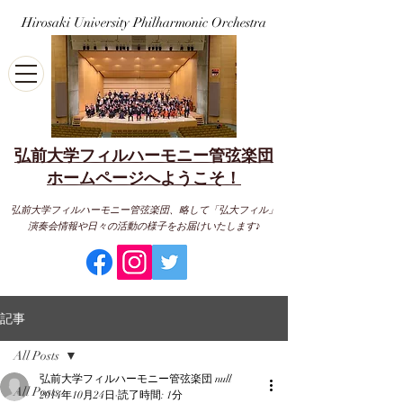
Hirosaki University Philharmonic Orchestra
弘前大学フィルハーモニー管弦楽団
​ホームページへようこそ！
弘前大学フィルハーモニー管弦楽団、略して「弘大フィル」
演奏会情報や日々の活動の様子をお届けいたします♪
記事
All Posts
弘前大学フィルハーモニー管弦楽団 null
All Posts
2014年10月24日
読了時間: 1分